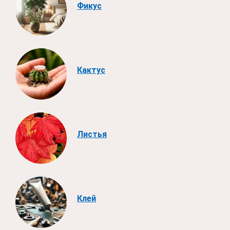
Фикус
Кактус
Листья
Клей