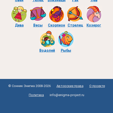
Овен
Телец
Близнецы
Рак
Лев
Дева
Весы
Скорпион
Стрелец
Козерог
Водолей
Рыбы
© Сонник Энигма 2008-2026
Авторские права
О проекте
Политика
info@enigma-project.ru