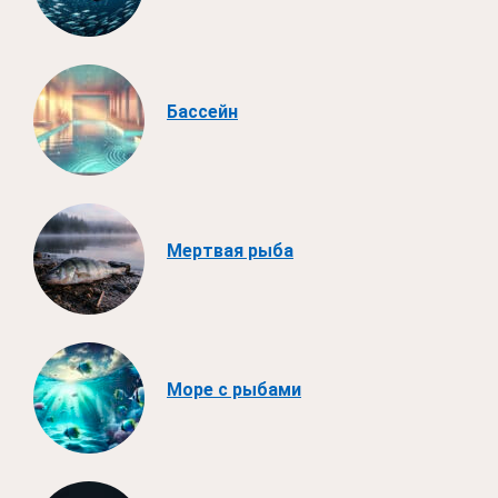
Бассейн
Мертвая рыба
Море с рыбами