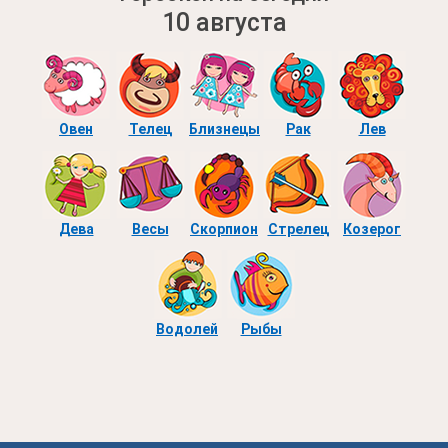
10 августа
Овен
Телец
Близнецы
Рак
Лев
Дева
Весы
Скорпион
Стрелец
Козерог
Водолей
Рыбы