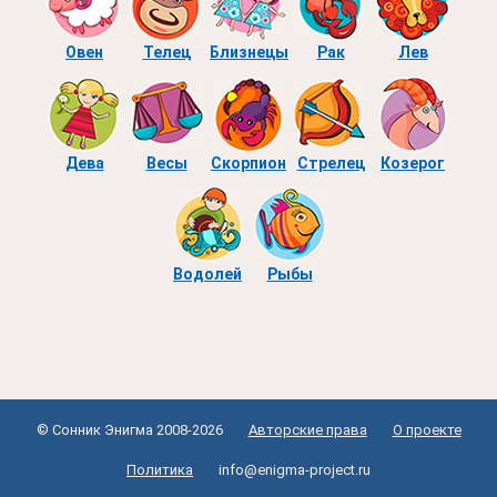
Овен
Телец
Близнецы
Рак
Лев
Дева
Весы
Скорпион
Стрелец
Козерог
Водолей
Рыбы
© Сонник Энигма 2008-2026
Авторские права
О проекте
Политика
info@enigma-project.ru