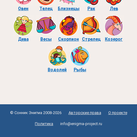
Овен
Телец
Близнецы
Рак
Лев
Дева
Весы
Скорпион
Стрелец
Козерог
Водолей
Рыбы
© Сонник Энигма 2008-2026
Авторские права
О проекте
Политика
info@enigma-project.ru