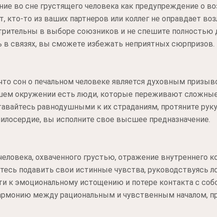
ние во сне грустящего человека как предупреждение о в
, кто-то из ваших партнеров или коллег не оправдает в
отрительны в выборе союзников и не спешите полностью
ь в связях, вы сможете избежать неприятных сюрпризов.
 что сон о печальном человеке является духовным призы
шем окружении есть люди, которые переживают сложные
авайтесь равнодушными к их страданиям, протяните рук
милосердие, вы исполните свое высшее предназначение.
человека, охваченного грустью, отражение внутреннего 
тесь подавить свои истинные чувства, руководствуясь л
ти к эмоциональному истощению и потере контакта с со
армонию между рациональным и чувственным началом, пр