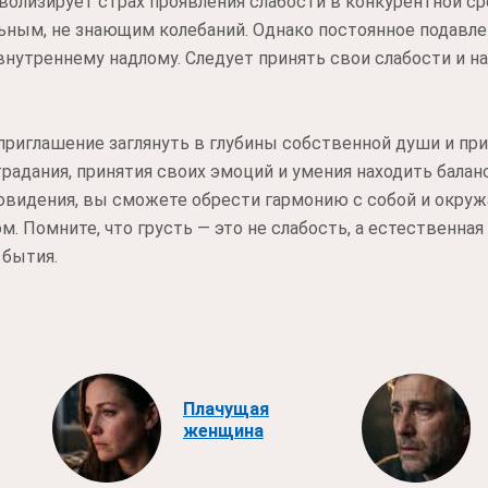
олизирует страх проявления слабости в конкурентной с
ьным, не знающим колебаний. Однако постоянное подавле
нутреннему надлому. Следует принять свои слабости и на
 приглашение заглянуть в глубины собственной души и пр
радания, принятия своих эмоций и умения находить балан
видения, вы сможете обрести гармонию с собой и окру
 Помните, что грусть — это не слабость, а естественная 
 бытия.
Плачущая
женщина