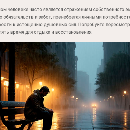
ном человеке часто является отражением собственного э
о обязательств и забот, пренебрегая личными потребност
ести к истощению душевных сил. Попробуйте пересмотр
лять время для отдыха и восстановления.