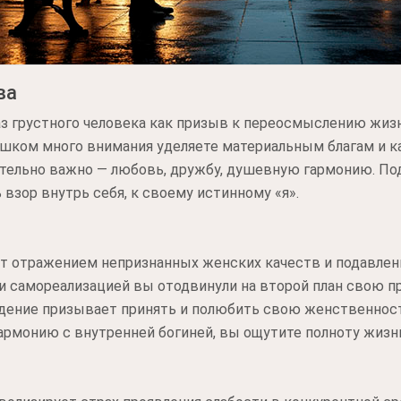
ва
аз грустного человека как призыв к переосмыслению жиз
ишком много внимания уделяете материальным благам и 
вительно важно — любовь, дружбу, душевную гармонию. П
взор внутрь себя, к своему истинному «я».
 отражением непризнанных женских качеств и подавлен
 и самореализацией вы отодвинули на второй план свою п
идение призывает принять и полюбить свою женственност
гармонию с внутренней богиней, вы ощутите полноту жизн