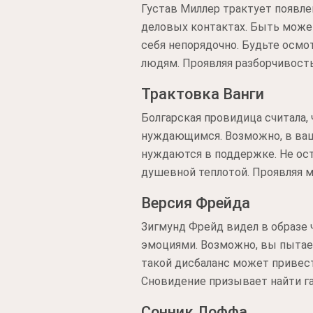
Густав Миллер трактует появле
деловых контактах. Быть может
себя непорядочно. Будьте осм
людям. Проявляя разборчивост
Трактовка Ванги
Болгарская провидица считала,
нуждающимся. Возможно, в ва
нуждаются в поддержке. Не ост
душевной теплотой. Проявляя 
Версия Фрейда
Зигмунд Фрейд видел в образе 
эмоциями. Возможно, вы пытае
такой дисбаланс может привес
Сновидение призывает найти г
Сонник Лоффа