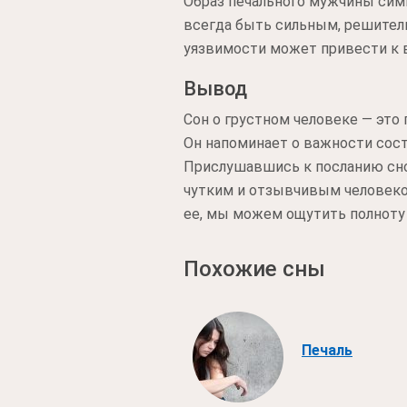
Образ печального мужчины симв
всегда быть сильным, решител
уязвимости может привести к в
Вывод
Сон о грустном человеке — это
Он напоминает о важности сост
Прислушавшись к посланию сно
чутким и отзывчивым человеком.
ее, мы можем ощутить полноту
Похожие сны
Печаль