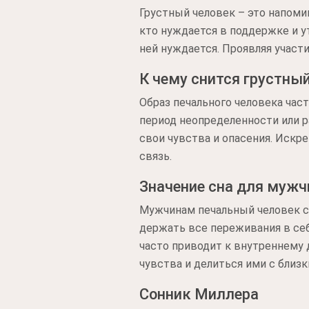
Грустный человек – это напоми
кто нуждается в поддержке и у
ней нуждается. Проявляя участи
К чему снится грустны
Образ печального человека час
период неопределенности или р
свои чувства и опасения. Искр
связь.
Значение сна для муж
Мужчинам печальный человек с
держать все переживания в се
часто приводит к внутреннему
чувства и делиться ими с близ
Сонник Миллера