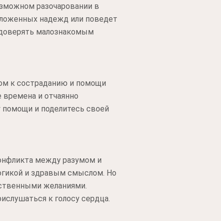
озможном разочаровании в
озложенных надежд или поведет
 доверять малознакомым
вом к состраданию и помощи
 времена и отчаянно
у помощи и поделитесь своей
конфликта между разумом и
огикой и здравым смыслом. Но
бственными желаниями.
ислушаться к голосу сердца.