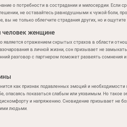
нание о потребности в сострадании и милосердии. Если с
тешении, не оставайтесь равнодушными к чужой боли, про
е, вы не только облегчите страдания других, но и ощутит
й человек женщине
то является отражением скрытых страхов в области отно
азочарования в личной жизни, сон призывает не замыкать
енний разговор с партнером поможет развеять сомнения 
чины
нится как признак подавленных эмоций и необходимости 
бе, опасаясь показаться слабым или уязвимым. Но такое
 дискомфорту и напряжению. Сновидение призывает не бо
кими людьми.