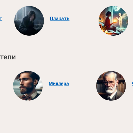
т
Плакать
тели
Миллера