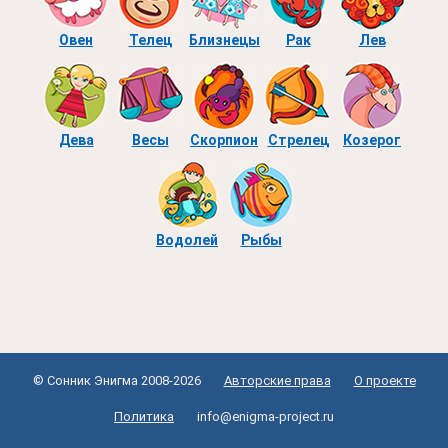
Овен
Телец
Близнецы
Рак
Лев
Дева
Весы
Скорпион
Стрелец
Козерог
Водолей
Рыбы
© Сонник Энигма 2008-2026
Авторские права
О проекте
Политика
info@enigma-project.ru