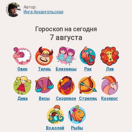
Автор:
Инга Архангельская
Гороскоп на сегодня
7 августа
Овен
Телец
Близнецы
Рак
Лев
Дева
Весы
Скорпион
Стрелец
Козерог
Водолей
Рыбы