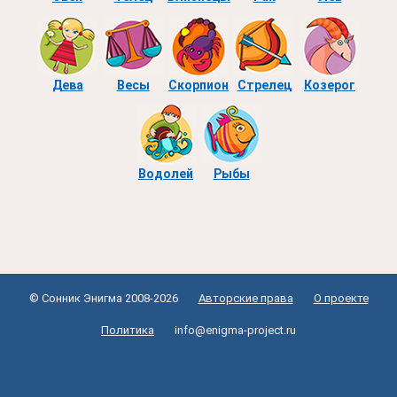
Дева
Весы
Скорпион
Стрелец
Козерог
Водолей
Рыбы
© Сонник Энигма 2008-2026
Авторские права
О проекте
Политика
info@enigma-project.ru