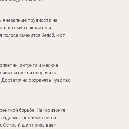
ь внезапные трудности на
и, поэтому толкователи
 полоса сменится белой, и от
плетни, интриги и мелкие
и или пытается опорочить
. Достаточно сохранять чувство
ентной борьбе. На горизонте
е наделяет решимостью и
и. Острый шип призывает