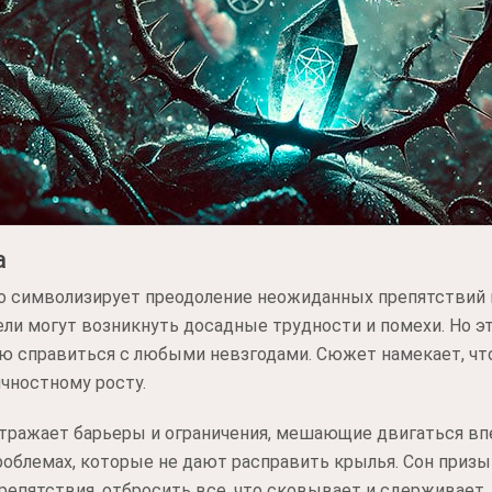
а
то символизирует преодоление неожиданных препятствий
цели могут возникнуть досадные трудности и помехи. Но э
ью справиться с любыми невзгодами. Сюжет намекает, ч
ичностному росту.
отражает барьеры и ограничения, мешающие двигаться вп
проблемах, которые не дают расправить крылья. Сон приз
репятствия, отбросить все, что сковывает и сдерживает