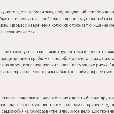
ку из тела, это добрый знак, предвещающий освобождени
дастся взглянуть на проблемы под новым углом, найти н
жизнь. Процесс извлечения колючки отражает очищение м
 и независимости.
о сне столкнуться с мелкими трудностями и препятствиям
епредвиденные проблемы, способные вывести из равнов
ься на авось, а заранее просчитывать возможные риски. 
чить неприятные сюрпризы и быстро с ними справиться.
тывать подсознательное желание сделать больно другому
преждает, что потакание таким порывам не принесет уд
 самолюбия на саморазвитие и любимое дело. Достижение