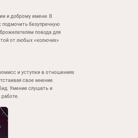
и и доброму имени. В
х подмочить безупречную
оброжелателям повода для
итой от любых «колючих»
ромисс и уступки в отношениях
тстаивая свое мнение.
бид. Умение слушать и
 работе.