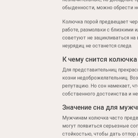
обыденности, можно обрести н
Колючка порой предвещает чере
работе, размолвки с близкими 
советуют не зацикливаться на 
неурядиц не останется следа.
К чему снится колючк
Для представительниц прекрасн
козни недоброжелательниц. Воз
репутацию. Но сон намекает, ч
собственного достоинства и не
Значение сна для муж
Мужчинам колючка часто предв
могут появиться серьезные со
стойкостью, чтобы дать отпор