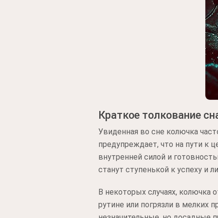
Краткое толкование сн
Увиденная во сне колючка час
предупреждает, что на пути к 
внутренней силой и готовност
станут ступенькой к успеху и л
В некоторых случаях, колючка 
рутине или погрязли в мелких 
незначительные, но досадные п