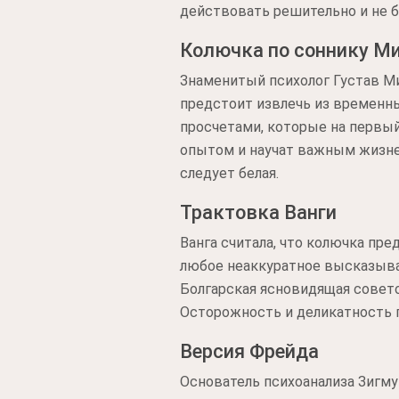
действовать решительно и не б
Колючка по соннику М
Знаменитый психолог Густав М
предстоит извлечь из временны
просчетами, которые на первый
опытом и научат важным жизнен
следует белая.
Трактовка Ванги
Ванга считала, что колючка пр
любое неаккуратное высказыва
Болгарская ясновидящая совето
Осторожность и деликатность 
Версия Фрейда
Основатель психоанализа Зигму