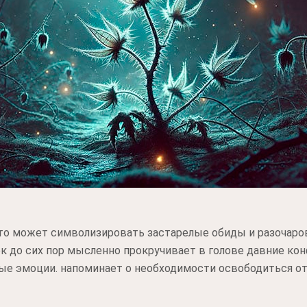
 это может символизировать застарелые обиды и разочар
ек до сих пор мысленно прокручивает в голове давние ко
ые эмоции. напоминает о необходимости освободиться от