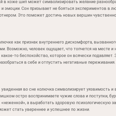
й в коже шип может символизировать желание разнообр
 и эмоции. Сон призывает не бояться экспериментов в л
артнером. Это поможет достичь новых вершин чувственно
олючке как признак внутреннего дискомфорта, вызванно
и. Возможно, человек ощущает, что топчется на месте и 
т какое-то беспокойство, которое он всячески подавляет.
азобраться в себе и отпустить негативные переживания.
, увиденная во сне колючка символизирует уязвимость и
ишком остро воспринимаете чужие слова и поступки, бурн
 «неженкой», а выработать здоровую психологическую за
оможет стать увереннее и успешнее по жизни.