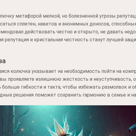
ючку метафорой мелкой, но болезненной угрозы репутаци
аться сплетен, наветов и анонимных доносов, способны
омендовал действовать честно и открыто, не давать нед
ая репутация и кристальная честность станут лучшей защ
ва
аяся колючка указывает на необходимость пойти на комп
 вы проявляете излишнюю жесткость и неуступчивость, о
 больше гибкости и такта, чтобы избежать размолвок и о
дные решения поможет сохранить гармонию в семье и на