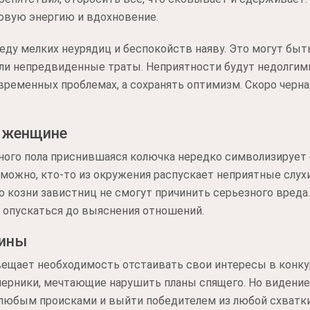
овую энергию и вдохновение.
ду мелких неурядиц и беспокойств наяву. Это могут быт
или непредвиденные траты. Неприятности будут недолгим
временных проблемах, а сохранять оптимизм. Скоро черная
а женщине
ого пола приснившаяся колючка нередко символизирует с
можно, кто-то из окружения распускает неприятные слух
то козни завистниц не смогут причинить серьезного вреда
 опускаться до выяснения отношений.
чины
ещает необходимость отстаивать свои интересы в конкур
перники, мечтающие нарушить планы спящего. Но видени
 любым происками и выйти победителем из любой схватк