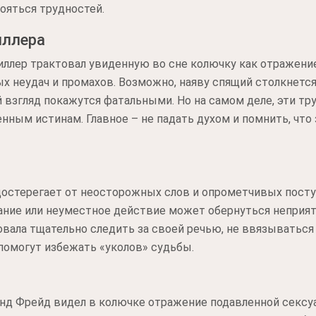
ояться трудностей.
иллера
иллер трактовал увиденную во сне колючку как отражени
х неудач и промахов. Возможно, наяву спящий столкнетс
 взгляд покажутся фатальными. Но на самом деле, эти т
ным истинам. Главное – не падать духом и помнить, что 
едостерегает от неосторожных слов и опрометчивых пос
ние или неуместное действие может обернуться неприя
вала тщательно следить за своей речью, не ввязываться в
помогут избежать «уколов» судьбы.
нд Фрейд видел в колючке отражение подавленной сексуа