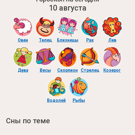
10 августа
Овен
Телец
Близнецы
Рак
Лев
Дева
Весы
Скорпион
Стрелец
Козерог
Водолей
Рыбы
Сны по теме