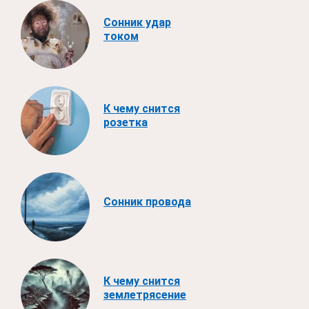
Сонник удар
током
К чему снится
розетка
Сонник провода
К чему снится
землетрясение