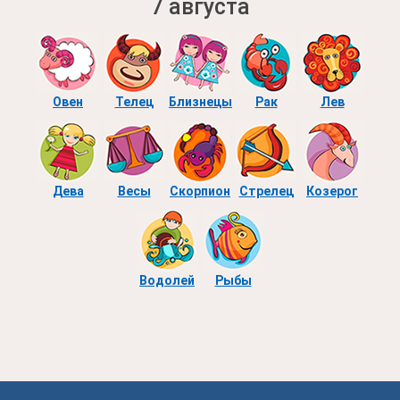
7 августа
Овен
Телец
Близнецы
Рак
Лев
Дева
Весы
Скорпион
Стрелец
Козерог
Водолей
Рыбы