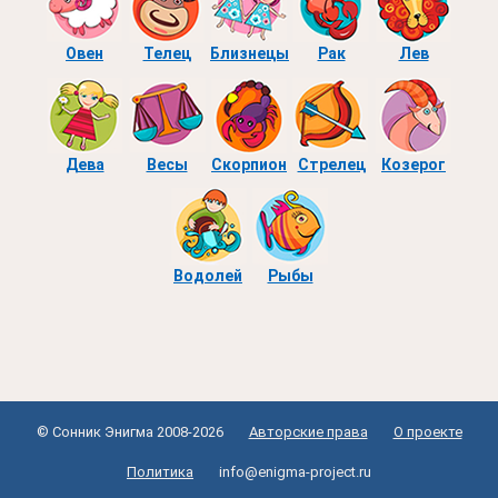
Овен
Телец
Близнецы
Рак
Лев
Дева
Весы
Скорпион
Стрелец
Козерог
Водолей
Рыбы
© Сонник Энигма 2008-2026
Авторские права
О проекте
Политика
info@enigma-project.ru