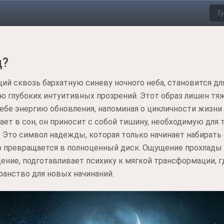
ц?
ий сквозь бархатную синеву ночного неба, становится д
ю глубоких интуитивных прозрений. Этот образ лишен тя
себе энергию обновления, напоминая о цикличности жизни
ает в сон, он приносит с собой тишину, необходимую для 
 Это символ надежды, которая только начинает набирать с
 превращается в полноценный диск. Ощущение прохлады и
ие, подготавливает психику к мягкой трансформации, гд
ранство для новых начинаний.