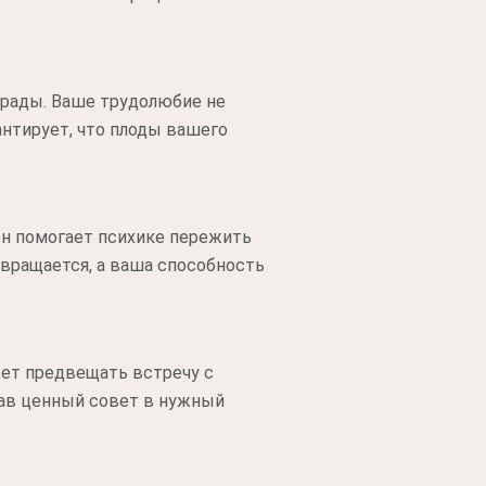
грады. Ваше трудолюбие не
антирует, что плоды вашего
он помогает психике пережить
звращается, а ваша способность
жет предвещать встречу с
дав ценный совет в нужный