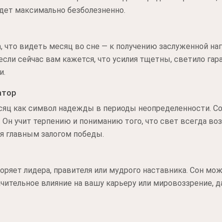
дет максимально безболезненно.
 что видеть месяц во сне — к получению заслуженной на
сли сейчас вам кажется, что усилия тщетны, светило гар
и.
атор
сяц как символ надежды в периоды неопределенности. С
. Он учит терпению и пониманию того, что свет всегда во
я главным залогом победы.
оряет лидера, правителя или мудрого наставника. Сон мо
чительное влияние на вашу карьеру или мировоззрение, 