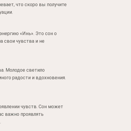
евает, что скоро вы получите
уации.
энергию «Инь». Это сон о
а свои чувства и не
ва. Молодое светило
ного радости и вдохновения.
оявлении чувств. Сон может
час важно проявлять
.