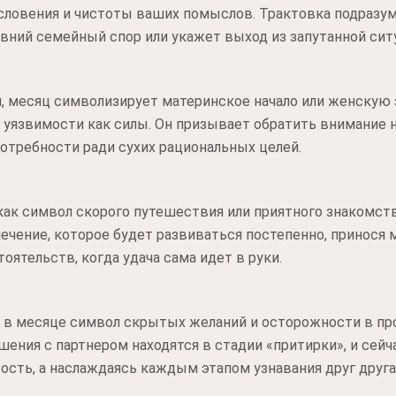
ословения и чистоты ваших помыслов. Трактовка подразум
авний семейный спор или укажет выход из запутанной сит
я, месяц символизирует материнское начало или женскую 
 уязвимости как силы. Он призывает обратить внимание н
отребности ради сухих рациональных целей.
как символ скорого путешествия или приятного знакомст
чение, которое будет развиваться постепенно, принося м
тоятельств, когда удача сама идет в руки.
л в месяце символ скрытых желаний и осторожности в пр
шения с партнером находятся в стадии «притирки», и сей
ость, а наслаждаясь каждым этапом узнавания друг друга