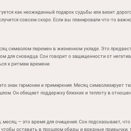
туется как неожиданный подарок судьбы или визит дорогог
лучится совсем скоро. Если вы планировали что-то важно
сяц символом перемен в жизненном укладе. Это предвест
гом для сновидца. Сон говорит о защищенности от негат
ься к ритмам времени.
 это знак гармонии и примирения. Месяц символизирует т
лом. Он обещает поддержку близких и теплоту в отношен
, месяц — это время для очищения. Сон подсказывает, что
, чтобы оставить в прошлом обиды и вредные привычки, т