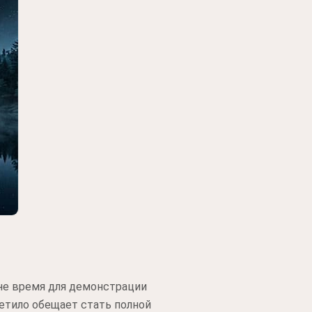
 не время для демонстрации
етило обещает стать полной