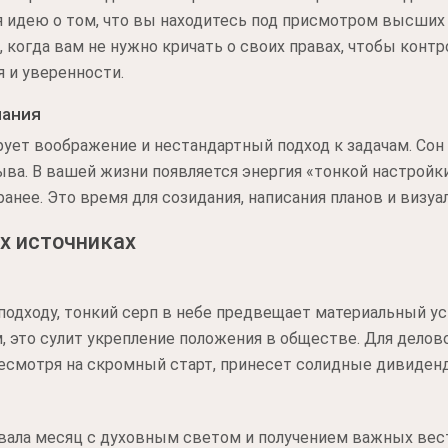
я идею о том, что вы находитесь под присмотром высших
, когда вам не нужно кричать о своих правах, чтобы конт
 и уверенности.
нания
рует воображение и нестандартный подход к задачам. Со
ыва. В вашей жизни появляется энергия «тонкой настройк
анее. Это время для созидания, написания планов и визу
х источниках
подходу, тонкий серп в небе предвещает материальный у
, это сулит укрепление положения в обществе. Для делово
 несмотря на скромный старт, принесет солидные дивиден
вала месяц с духовным светом и получением важных вест