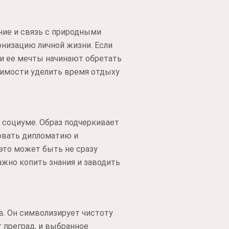
ние и связь с природными
онизацию личной жизни. Если
, и ее мечты начинают обретать
одимости уделить время отдыху
в социуме. Образ подчеркивает
зовать дипломатию и
 это может быть не сразу
ажно копить знания и заводить
в. Он символизирует чистоту
 преград, и выбранное