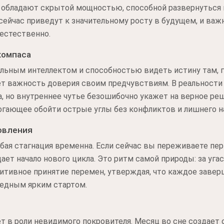
и обладают скрытой мощностью, способной развернуться 
сейчас приведут к значительному росту в будущем, и важ
естественно.
компаса
альным интеллектом и способностью видеть истину там, 
ет важность доверия своим предчувствиям. В реальности
на, но внутреннее чутье безошибочно укажет на верное р
огающее обойти острые углы без конфликтов и лишнего н
овления
юбая стагнация временна. Если сейчас вы переживаете пе
ает начало нового цикла. Это ритм самой природы: за уг
итивное принятие перемен, утверждая, что каждое завер
редным ярким стартом.
т в роли невидимого покровителя. Месяц во сне создает