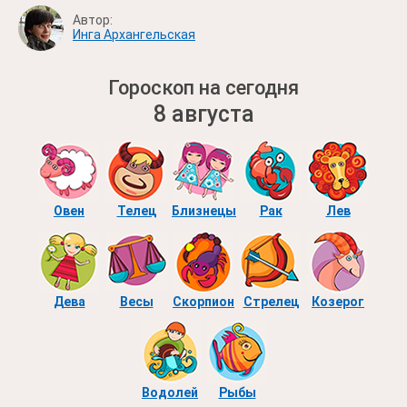
Автор:
Инга Архангельская
Гороскоп на сегодня
8 августа
Овен
Телец
Близнецы
Рак
Лев
Дева
Весы
Скорпион
Стрелец
Козерог
Водолей
Рыбы