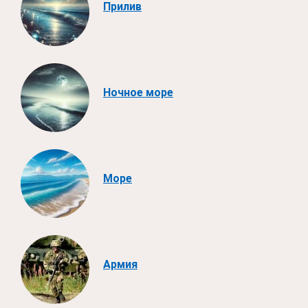
Прилив
Ночное море
Море
Армия