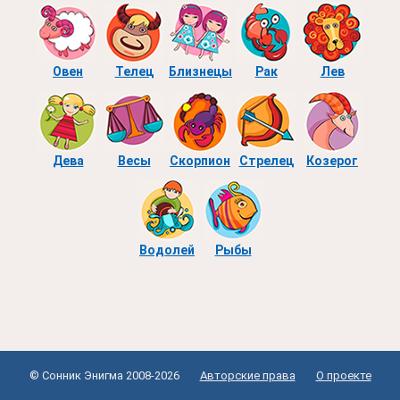
Овен
Телец
Близнецы
Рак
Лев
Дева
Весы
Скорпион
Стрелец
Козерог
Водолей
Рыбы
© Сонник Энигма 2008-2026
Авторские права
О проекте