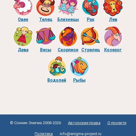
Овен
Телец
Близнецы
Рак
Лев
Дева
Весы
Скорпион
Стрелец
Козерог
Водолей
Рыбы
© Сонник Энигма 2008-2026
Авторские права
О проекте
Политика
info@enigma-project.ru