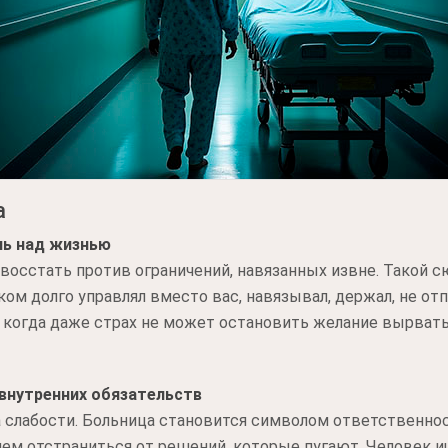
а
ль над жизнью
 восстать против ограничений, навязанных извне. Такой 
ком долго управлял вместо вас, навязывал, держал, не от
 когда даже страх не может остановить желание вырвать
внутренних обязательств
 а слабости. Больница становится символом ответственно
ем отстраниться от решений, которые пугают. Человек ищ