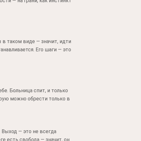
сти — на грани, как инстинкт
 в таком виде — значит, идти
танавливается. Его шаги — это
бе. Больница спит, и только
орую можно обрести только в
. Выход — это не всегда
еге есть свобода — значит, он