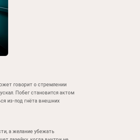
сюжет говорит о стремлении
пускал. Побег становится актом
ся из-под гнёта внешних
сти, а желание убежать
ет лазейку, когда внутри не