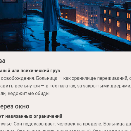
ва
ный или психический груз
освобождения. Больница — как хранилище переживаний, ст
авить всё внутри — в тех палатах, за закрытыми дверями.
сли, недожитые обиды.
ерез окно
от навязанных ограничений
мпульс. Сон подсказывает: человек на пределе. Больница д