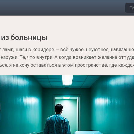
г из больницы
 ламп, шаги в коридоре — всё чужое, неуютное, навязанно
о снаружи. Те, что внутри. А когда возникает желание отту
ться, я не хочу оставаться в этом пространстве, где кажд