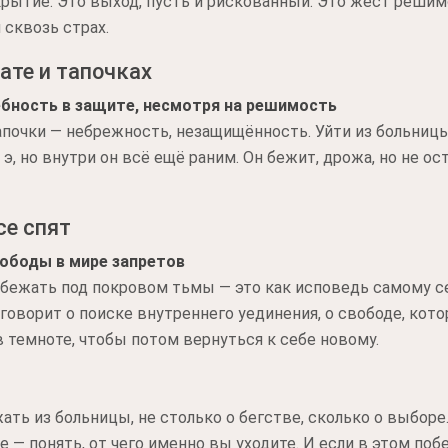
крытие. Это выход, пусть и рискованный. Это жест решимо
сквозь страх.
ате и тапочках
бность в защите, несмотря на решимость
тапочки — небрежность, незащищённость. Уйти из больницы
э, но внутри он всё ещё раним. Он бежит, дрожа, но не ос
се спят
вободы в мире запретов
Сбежать под покровом тьмы — это как исповедь самому се
 говорит о поиске внутреннего уединения, о свободе, кот
в темноте, чтобы потом вернуться к себе новому.
ать из больницы, не столько о бегстве, сколько о выборе
ое — понять, от чего именно вы уходите. И если в этом поб