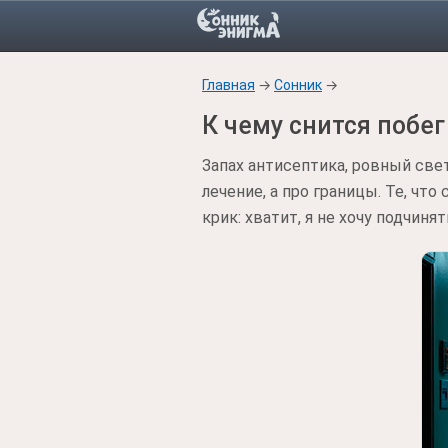
Главная
→
Сонник
→
К чему снится побе
Запах антисептика, ровный свет
лечение, а про границы. Те, чт
крик: хватит, я не хочу подчиня