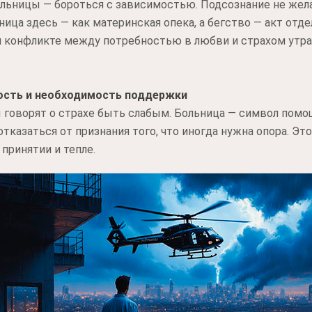
ольницы — бороться с зависимостью. Подсознание не жела
ица здесь — как материнская опека, а бегство — акт отде
м конфликте между потребностью в любви и страхом утр
ость и необходимость поддержки
 говорят о страхе быть слабым. Больница — символ помощ
тказаться от признания того, что иногда нужна опора. Эт
 принятии и тепле.