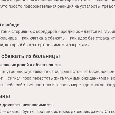
 Это просто подсознательная реакция на усталость, тревог
й свободе
стен и стерильных коридоров нередко рождается из глубин
ольница — как клетка, а сбежать — как вдох без страха, ч
и, который был затерт режимом и запретами.
 сбежать из больницы
язанных ролей и обязательств
нутреннюю усталость от обязанностей, от бесконечной 
ег — сигнал: пора перестать жить чужими ожиданиями и вс
ь себе собственное тело и голос в мире, где многое пред
чины
и доказать независимость
 — символ бунта. Против системы, давления, рамок. Он н