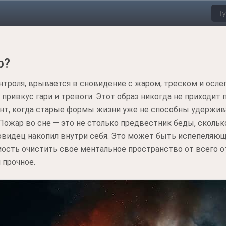
р?
нтроля, врывается в сновидение с жаром, треском и осл
ривкус гари и тревоги. Этот образ никогда не приходит 
, когда старые формы жизни уже не способны удержива
Пожар во сне — это не столько предвестник беды, скольк
овидец накопил внутри себя. Это может быть испепеляюща
мость очистить свое ментальное пространство от всего 
 прочное.