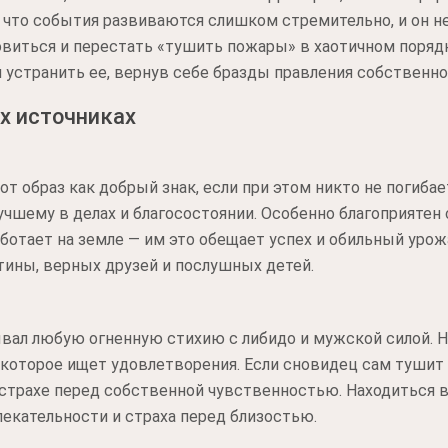
 что события развиваются слишком стремительно, и он не
виться и перестать «тушить пожары» в хаотичном порядк
и устранить ее, вернув себе бразды правления собственн
х источниках
от образ как добрый знак, если при этом никто не погиба
учшему в делах и благосостоянии. Особенно благоприятен
аботает на земле — им это обещает успех и обильный уро
тины, верных друзей и послушных детей.
вал любую огненную стихию с либидо и мужской силой. 
которое ищет удовлетворения. Если сновидец сам тушит о
страхе перед собственной чувственностью. Находиться в
екательности и страха перед близостью.