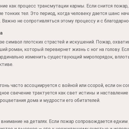
ие как процесс трансмутации кармы. Если снится пожар,
 тонких тел. Это период, когда человеку дается шанс нача
 Важно не сопротивляться этому процессу и с благодарнос
а
зе символ плотских страстей и искушений. Пожар, охват
ий роман, который перевернет жизнь с ног на голову. Ес
и кардинально изменить существующий миропорядок, впло
ктиве.
гонь часто ассоциируется с войной или ссорой, если он 
ое свечение трактуется как свет истины и наставление 
процветания дома и мудрости его обитателей.
 внимание на деталях. Если пожар сопровождается едким
чистое и высокое — это к неожиданному счастью и испол