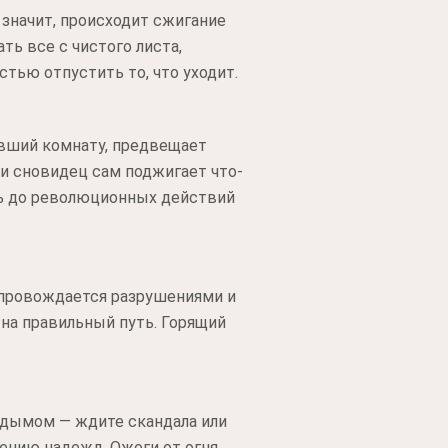
 значит, происходит сжигание
ть все с чистого листа,
тью отпустить то, что уходит.
ивший комнату, предвещает
ли сновидец сам поджигает что-
ть до революционных действий
сопровождается разрушениями и
на правильный путь. Горящий
 дымом — ждите скандала или
нению надежд. Ожоги от огня