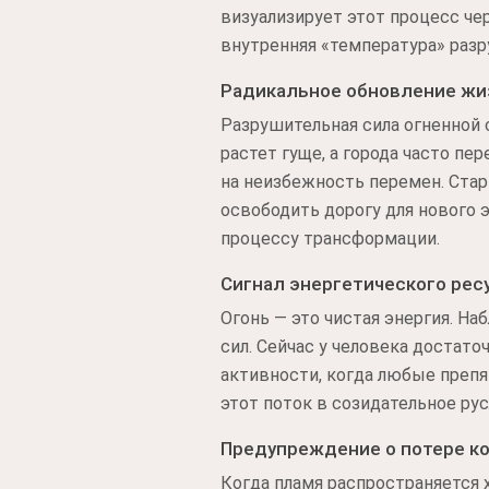
визуализирует этот процесс че
внутренняя «температура» разр
Радикальное обновление жи
Разрушительная сила огненной 
растет гуще, а города часто п
на неизбежность перемен. Ста
освободить дорогу для нового 
процессу трансформации.
Сигнал энергетического рес
Огонь — это чистая энергия. Н
сил. Сейчас у человека достат
активности, когда любые препя
этот поток в созидательное русл
Предупреждение о потере к
Когда пламя распространяется 