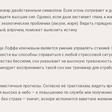
пожар двойственным символом. Если огонь согревает и да
защите высших сил. Однако, если дым застилает глаза, а 
экологических проблемах (засухе, жаре). Видеть горящую 
ый, впрочем, поможет выяснить истину.
де Лоффа ключевым является умение управлять стихией. 
льности вы способны справиться с любой стрессовой ситу
вство бессилия, сон указывает на высокую тревожность 
ендует воспринимать такой сон как тренажер для отраб
мистичные прогнозы. Согласно её трактовкам, видеть яр
я высоко в небо — к повышению по службе или получению
без страха — значит, вскоре исполнится заветное желани