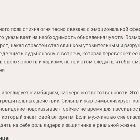
ого пола стихия огня тесно связана с эмоциональной сфе
то указывает на необходимость обновления чувств. Возм
орот, накал страстей стал слишком утомительным и разр
едвещать судьбоносную встречу, которая перевернет ее 
ь свою яркость и харизму, но при этом следить, чтобы эм
ми.
апеллирует к амбициям, карьере и ответственности. Это 
 решительных действий. Сильный жар символизирует ко
Сновидение подсказывает: сейчас не время для пассивно
 который знает свой алгоритм. Если мужчина во сне спасае
зять на себя роль лидера и защитника в реальной жизни.
ице