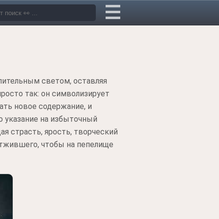
епительным светом, оставляя
просто так: он символизирует
ть новое содержание, и
о указание на избыточный
я страсть, ярость, творческий
отжившего, чтобы на пепелище