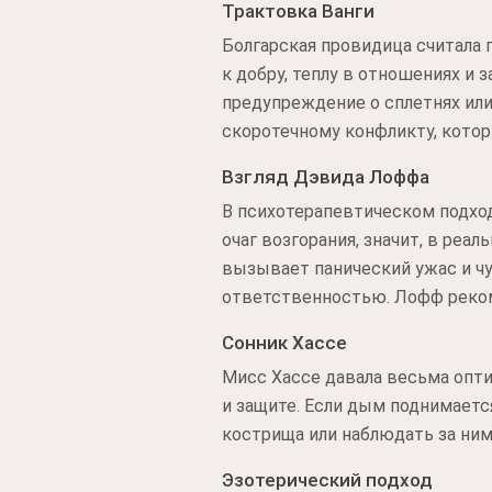
Трактовка Ванги
Болгарская провидица считала 
к добру, теплу в отношениях и 
предупреждение о сплетнях или 
скоротечному конфликту, котор
Взгляд Дэвида Лоффа
В психотерапевтическом подхо
очаг возгорания, значит, в реа
вызывает панический ужас и чу
ответственностью. Лофф реком
Сонник Хассе
Мисс Хассе давала весьма опти
и защите. Если дым поднимаетс
кострища или наблюдать за ним 
Эзотерический подход