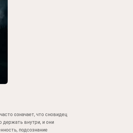
асто означает, что сновидец
о держать внутри, и они
енность, подсознание