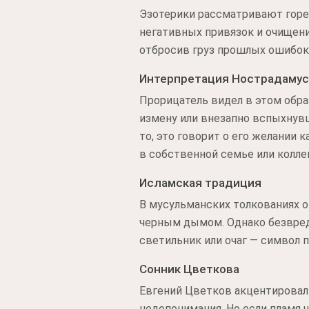
Эзотерики рассматривают горен
негативных привязок и очищение
отбросив груз прошлых ошибок.
Интерпретация Нострадамус
Прорицатель видел в этом обра
измену или внезапно вспыхнувш
то, это говорит о его желани
в собственной семье или колле
Исламская традиция
В мусульманских толкованиях о
черным дымом. Однако безвредн
светильник или очаг — символ 
Сонник Цветкова
Евгений Цветков акцентировал
недопонимания. Но если пламя 