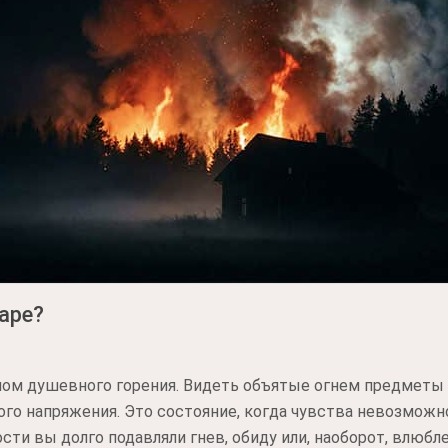
аре?
ом душевного горения. Видеть объятые огнем предметы ч
ого напряжения. Это состояние, когда чувства невозможн
сти вы долго подавляли гнев, обиду или, наоборот, влюбл