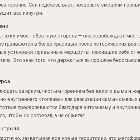
рез горение. Сон подсказывает: позвольте эмоциям прояви
ушит вас изнутри.
зни
стихии имеет обратную сторону — она освобождает место.
ерестраиваются в более красивые после исторических возг
рые установки, привычные маршруты, изжившие себя отн
этапа. Это знак того, что держаться за прошлое бессмысл
урса
аблюдать за ярким, чистым горением без едкого дыма и ж
очно внутреннего «топлива» для реализации самых смелых
тствия преодолеваются благодаря энтузиазму и внутренне
о, чтобы он согревал, а не обжигал.
онтроля
хаотично, захватывая все новые территории, это метафор