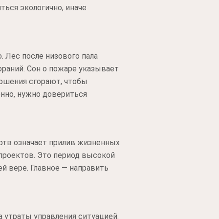
ться экологично, иначе
 Лес после низового пала
ораний. Сон о пожаре указывает
ошения сгорают, чтобы
енно, нужно довериться
ертв означает прилив жизненных
 проектов. Это период высокой
й вере. Главное — направить
а утраты управления ситуацией.