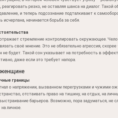
реагировать резко, не оставляя шанса на диалог. Такой об
давление, и теперь подсознание подталкивает к самообор
 исчерпана, начинается борьба за себя.
бстоятельства
отражает стремление контролировать окружающее. Челов
язать своё мнение. Это не обязательно агрессия, скорее 
не будет. Такой сон указывает на потребность в эффект
тивно, даже если это требует напора.
 женщине
ичные границы
нал о напряжении, вызванном перегрузками и чужими ожи
ранство, отстаивать право на тишину, на отдых, на личн
 выстраивание барьеров. Возможно, пора задуматься, не с
 на личное.