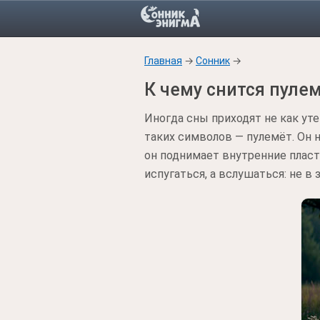
Главная
→
Сонник
→
К чему снится пуле
Иногда сны приходят не как уте
таких символов — пулемёт. Он н
он поднимает внутренние пласт
испугаться, а вслушаться: не в з