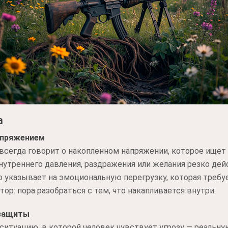
а
апряжением
 всегда говорит о накопленном напряжении, которое ищет
треннего давления, раздражения или желания резко дейс
о указывает на эмоциональную перегрузку, которая требуе
тор: пора разобраться с тем, что накапливается внутри.
озащиты
ситуацию, в которой человек чувствует угрозу — реальн