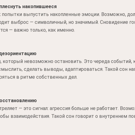
плеснуть накопившееся
к попытки выпустить накопленные эмоции. Возможно, до
одит выброс — символичный, но значимый. Сновидение гов
тся — важно только, как именно.
дезориентацию
м, который невозможно остановить. Это череда событий,
смыслить, сделать выводы, адаптироваться. Такой сон н
ряться в ритме собственных дел.
 восстановлению
треляет — это сигнал: агрессия больше не работает. Возм
собы взаимодействия. Такой сон говорит о внутреннем пов