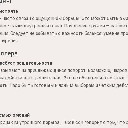
чины
выстоять
и часто связан с ощущением борьбы. Это может быть вы
ность или внутренняя гонка. Появление оружия — как мет
ным. Следует не забывать о важности баланса: умение пр
нурения.
иллера
требует решительности
казывают на приближающийся поворот. Возможно, назрева
ли действовать решительно. Это не обязательно негатив, 
ть. Надо быть готовым к ясным выборам и чётким дейс
яемых эмоций
к знак внутреннего взрыва. Такой сон говорит о том, что