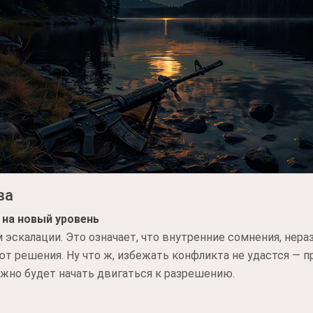
ва
 на новый уровень
 эскалации. Это означает, что внутренние сомнения, не
т решения. Ну что ж, избежать конфликта не удастся — п
жно будет начать двигаться к разрешению.