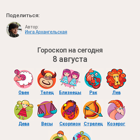
Поделиться:
Автор:
Инга Архангельская
Гороскоп на сегодня
8 августа
Овен
Телец
Близнецы
Рак
Лев
Дева
Весы
Скорпион
Стрелец
Козерог