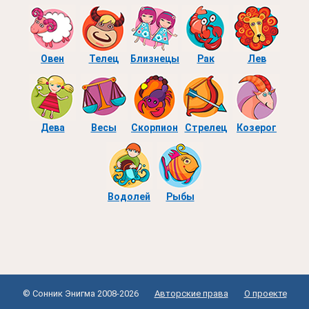
Овен
Телец
Близнецы
Рак
Лев
Дева
Весы
Скорпион
Стрелец
Козерог
Водолей
Рыбы
© Сонник Энигма 2008-2026
Авторские права
О проекте