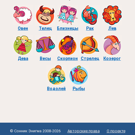
Овен
Телец
Близнецы
Рак
Лев
Дева
Весы
Скорпион
Стрелец
Козерог
Водолей
Рыбы
© Сонник Энигма 2008-2026
Авторские права
О проекте