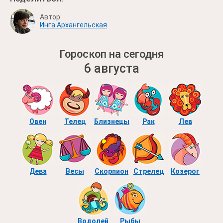
Автор:
Инга Архангельская
Гороскоп на сегодня
6 августа
Овен
Телец
Близнецы
Рак
Лев
Дева
Весы
Скорпион
Стрелец
Козерог
Водолей
Рыбы