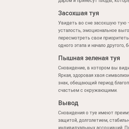
даром и принесут плоды, кото
Засохшая туя
Увидеть во сне засохшую тую –
усталость, эмоциональное выго
пересмотреть свои приоритеты
одного этапа и начало другого, 
Пышная зеленая туя
Сновидение, в котором вы вид
Яркая, здоровая хвоя символиз
знак, обещающий период благоп
счастьем с окружающими.
Вывод
Сновидения о туе имеют преиму
защитой, долголетием, стабиль
индивидуальных ассоциаций. П