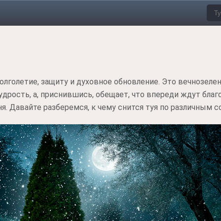
олголетие, защиту и духовное обновление. Это вечнозеле
удрость, а, приснившись, обещает, что впереди ждут бла
я. Давайте разберемся, к чему снится туя по различным с