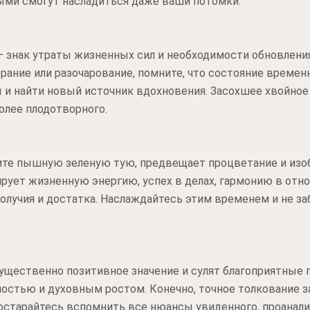
рыми смогут насладиться даже ваши потомки.
 знак утраты жизненных сил и необходимости обновления
рание или разочарование, помните, что состояние временн
 и найти новый источник вдохновения. Засохшее хвойное
более плодотворного.
ите пышную зеленую тую, предвещает процветание и изоб
ирует жизненную энергию, успех в делах, гармонию в отн
олучия и достатка. Наслаждайтесь этим временем и не з
щественно позитивное значение и сулят благоприятные п
ностью и духовным ростом. Конечно, точное толкование з
остарайтесь вспомнить все нюансы увиденного, проанали