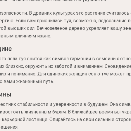
езопасности. В древних культурах это растение считалось
ергию. Если вам приснилась туя, возможно, подсознание 
ой высших сил. Вечнозеленое дерево укрепляет вашу эне
ивным влияниям извне.
щине
го пола туя снится как символ гармонии в семейных отн
их близких, окружить их заботой и вниманием. Сновидение
мир и понимание. Для одиноких женщин сон о туе может 
с вами жизненный путь.
чины
естник стабильности и уверенности в будущем. Она сим
тивостоять жизненным бурям. В ближайшее время вы укр
 карьерной лестнице. Опирайтесь на свои сильные стороны
решения.