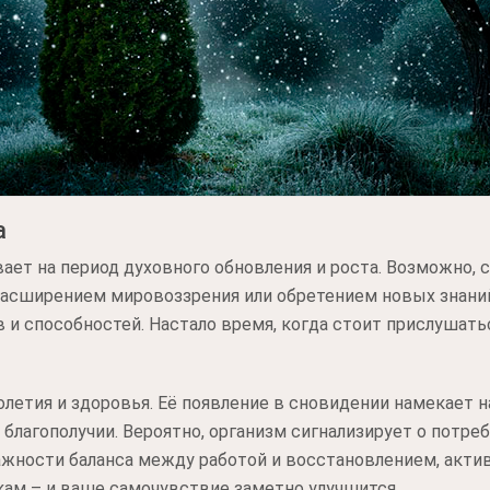
а
ает на период духовного обновления и роста. Возможно, с
расширением мировоззрения или обретением новых знани
и способностей. Настало время, когда стоит прислушатьс
голетия и здоровья. Её появление в сновидении намекает 
благополучии. Вероятно, организм сигнализирует о потре
ажности баланса между работой и восстановлением, акти
кам – и ваше самочувствие заметно улучшится.