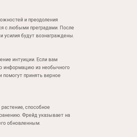
можностей и преодоления
ься с любыми преградами. После
ши усилия будут вознаграждены.
рение интуиции. Если вам
ую информацию из необычного
и помогут принять верное
 растение, способное
ранению. Фрейд указывает на
его обновленным.