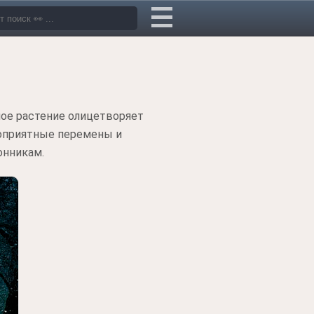
ное растение олицетворяет
гоприятные перемены и
онникам.