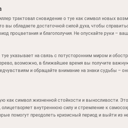
а
иллер трактовал сновидение о туе как символ новых воз
что вы обладаете достаточной силой духа, чтобы справит
иод процветания и благополучия. Не опускайте руки – ва
о туе указывает на связь с потусторонним миром и обост
дерево, возможно, в ближайшее время вы получите важн
едчувствиям и обращайте внимание на знаки судьбы – он
ую как символ жизненной стойкости и выносливости. Это
 олицетворяет внутреннюю силу и стремление к самосох
орые помогут преодолеть кризисный период и выйти из н