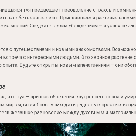
нившаяся туя предвещает преодоление страхов и сомнен
рить в собственные силы. Приснившееся растение напоми
жих мнений. Следуйте своим убеждениям – и успех не зас
уется с путешествиями и новыми знакомствами. Возможн
ли встреча с интересными людьми. Это хвойное растение
о опыта. Будьте открыты новым впечатлениям – они обог
ва
ал, что туя — признак обретения внутреннего покоя и уми
м миром, способность находить радость в простых вещах
брели желанное равновесие между духовным и материаль