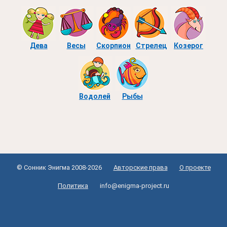
Дева
Весы
Скорпион
Стрелец
Козерог
Водолей
Рыбы
© Сонник Энигма 2008-2026
Авторские права
О проекте
Политика
info@enigma-project.ru