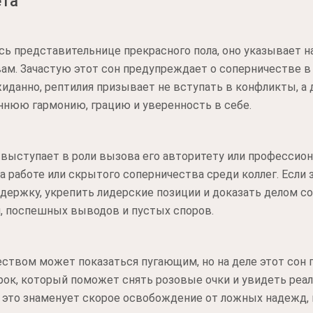
ета
сь представительнице прекрасного пола, оно указывает 
ам. Зачастую этот сон предупреждает о соперничестве в
жиданно, рептилия призывает не вступать в конфликты, а
ннюю гармонию, грацию и уверенность в себе.
ыступает в роли вызова его авторитету или профессиона
 работе или скрытого соперничества среди коллег. Если 
держку, укрепить лидерские позиции и доказать делом с
, поспешных выводов и пустых споров.
ством может показаться пугающим, но на деле этот сон 
рок, который поможет снять розовые очки и увидеть реал
, это знаменует скорое освобождение от ложных надежд, 