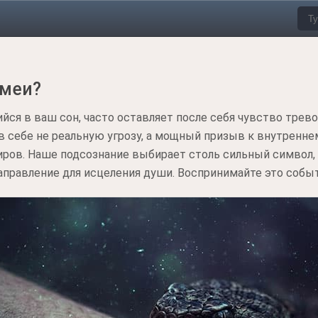
змеи?
ся в ваш сон, часто оставляет после себя чувство тревог
 в себе не реальную угрозу, а мощный призыв к внутренне
ров. Наше подсознание выбирает столь сильный символ,
аправление для исцеления души. Воспринимайте это событ