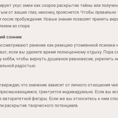
рует укус змеи как скорое раскрытие тайны или получен
ым от ваших глаз, наконец прояснится. Чтобы правильно 
 после пробуждения. Новые знания позволят принять вер
телем из спора.
ий сонник
ссматривают ранение как реакцию утомленной психики на
евог, если вы уделите время полноценному отдыху. Пора с
 хобби, чтобы вернуть душевное равновесие, укрепить 
тельной радостью.
верждал, что значение зависит от личного отношения чело
 пресмыкающимся, трактуется индивидуально. Если вы ис
е авторитетной фигуры. Если же вы относитесь к ним сп
ли раскрытие творческого потенциала.