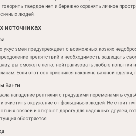
 говорить твердое нет и бережно охранять личное прост
сичных людей.
х источниках
ра
то укус змеи предупреждает о возможных кознях недобро
реодоление препятствий и необходимость защищать свое 
наяву, вы сможете легко нейтрализовать любые попытки 
нам. Если этот сон приснился накануне важной сделки, 
ы Ванги
ала нападение рептилии с грядущими переменами в судьб
 очистить окружение от фальшивых людей. Не стоит пуг
стных связей и откроют дорогу для надежных друзей, го
нтуиция обостряется.
да