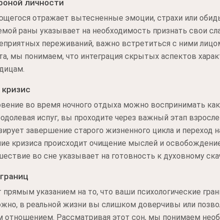
роной личности
ющегося отражает вытесненные эмоции, страхи или обид
емой раны указывает на необходимость признать свои сла
еприятных переживаний, важно встретиться с ними лицом
та, мы понимаем, что интеграция скрытых аспектов харак
дицам.
 кризис
вение во время ночного отдыха можно воспринимать ка
одолевая испуг, вы проходите через важный этап взрослен
ирует завершение старого жизненного цикла и переход н
ние кризиса происходит очищение мыслей и освобождени
ествие во сне указывает на готовность к духовному скач
 границ
 прямым указанием на то, что ваши психологические гра
ожно, в реальной жизни вы слишком доверчивы или поз
 отношением. Рассматривая этот сон, мы понимаем нео