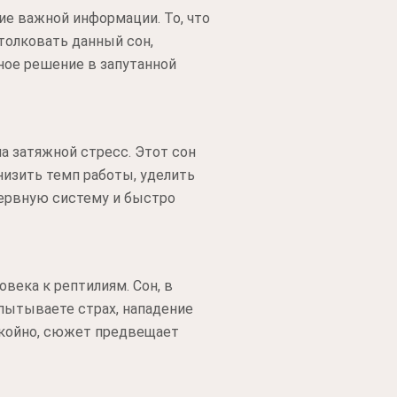
ие важной информации. То, что
толковать данный сон,
ное решение в запутанной
 затяжной стресс. Этот сон
низить темп работы, уделить
нервную систему и быстро
века к рептилиям. Сон, в
пытываете страх, нападение
окойно, сюжет предвещает