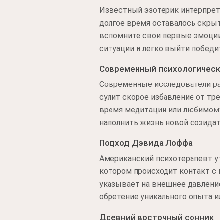
Известный эзотерик интерпрети
долгое время оставалось скрыт
вспомните свои первые эмоции
ситуации и легко выйти победи
Современный психологическ
Современные исследователи ра
сулит скорое избавление от тр
время медитации или любимому
наполнить жизнь новой созида
Подход Дэвида Лоффа
Американский психотерапевт ут
котором происходит контакт с
указывает на внешнее давлени
обретение уникального опыта и
Древний восточный сонник