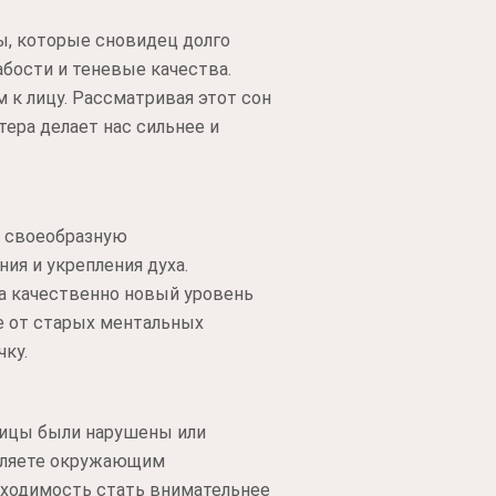
ы, которые сновидец долго
бости и теневые качества.
 к лицу. Рассматривая этот сон
тера делает нас сильнее и
к своеобразную
ия и укрепления духа.
а качественно новый уровень
е от старых ментальных
ку.
ницы были нарушены или
воляете окружающим
бходимость стать внимательнее