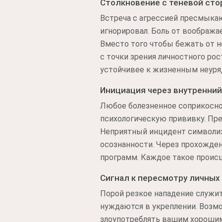
Столкновение с теневой сто
Встреча с агрессией пресмыка
игнорировал. Боль от вообража
Вместо того чтобы бежать от н
с точки зрения личностного рос
устойчивее к жизненным неуря
Инициация через внутренний
Любое болезненное соприкосно
психологическую прививку. Пре
Неприятный инцидент символиз
осознанности. Через прохожде
программ. Каждое такое происш
Сигнал к пересмотру личных
Порой резкое нападение служит
нуждаются в укреплении. Возм
злоупотреблять вашим хорошим