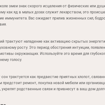
оле змеи знак скорого исцеления от физических или ду
ому как яд в малых дозах служит лекарством, это проис
ие иммунитета. Вас ожидает прилив жизненных сил, бодр
вия.
ний трактуют нападение как активацию скрытых энергети
духовному росту. Это период обострения интуиции, появле
мотивы окружающих. Используйте это время для глубоког
нему голосу.
т сон трактуется как предвестие приятных хлопот, связа
м предстоит ремонт, покупка новой мебели или организац
, укрепят родственные связи и привнесут в ваш дом дол