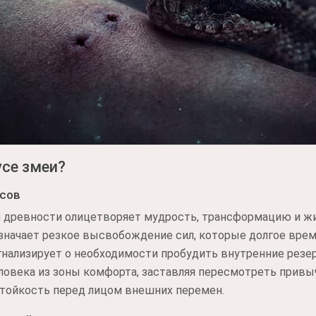
усе змеи?
сов
й древности олицетворяет мудрость, трансформацию и жи
 означает резкое высвобождение сил, которые долгое вре
нализирует о необходимости пробудить внутренние резер
ловека из зоны комфорта, заставляя пересмотреть прив
тойкость перед лицом внешних перемен.