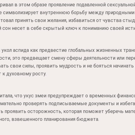
ривал в этом образе проявление подавленной сексуальной
ие символизирует внутреннюю борьбу между природными
товал принять свои желания, избавиться от чувства сты
 сон несет в себе скрытый ключ к пониманию своей ист
 укол аспида как предвестие глобальных жизненных тран
сти, это предвещает смену сферы деятельности или пере
ть свои силы, проявить мудрость и не бояться начинать в
 к духовному росту.
итала, что укус змеи предупреждает о временных финансо
мательно проверять подписываемые документы и избега
ть проявить осторожность, которая поможет уберечь мат
ного, взвешенного планирования бюджета.