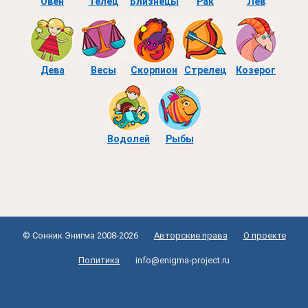
Овен
Телец
Близнецы
Рак
Лев
Дева
Весы
Скорпион
Стрелец
Козерог
Водолей
Рыбы
© Сонник Энигма 2008-2026
Авторские права
О проекте
Политика
info@enigma-project.ru