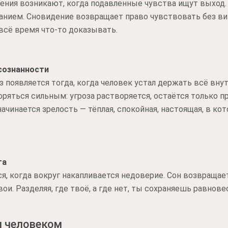
дения возникают, когда подавленные чувства ищут выход.
нием. Сновидение возвращает право чувствовать без вин
всё время что-то доказывать.
сознанности
 появляется тогда, когда человек устал держать всё внут
ряться сильным: угроза растворяется, остаётся только п
начинается зрелость — тёплая, спокойная, настоящая, в ко
та
я, когда вокруг накапливается недоверие. Сон возвращае
свои. Разделяя, где твоё, а где нет, ты сохраняешь равнов
м человеком