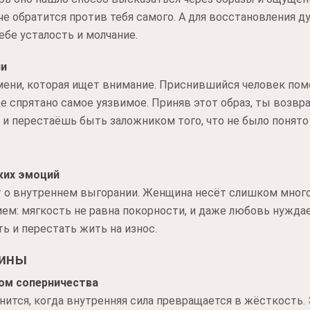
че обратится против тебя самого. А для восстановления 
ебе усталость и молчание.
ни
имени, которая ищет внимание. Приснившийся человек помо
де спрятано самое уязвимое. Приняв этот образ, ты возв
 перестаёшь быть заложником того, что не было понято 
жих эмоций
о внутреннем выгорании. Женщина несёт слишком много 
ем: мягкость не равна покорности, и даже любовь нуждает
ь и перестать жить на износ.
чины
дом соперничества
ится, когда внутренняя сила превращается в жёсткость. 