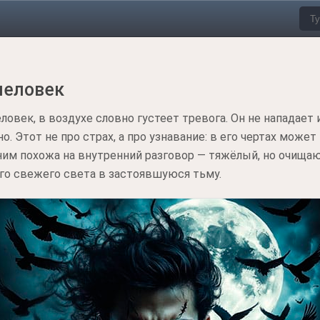
человек
еловек, в воздухе словно густеет тревога. Он не нападает
но. Этот не про страх, а про узнавание: в его чертах може
с ним похожа на внутренний разговор — тяжёлый, но очища
го свежего света в застоявшуюся тьму.