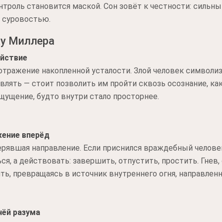
нтроль становится маской. Сон зовёт к честности: сильны
а суровостью.
ку Миллера
ействие
отражение накопленной усталости. Злой человек символи
влять — стоит позволить им пройти сквозь осознание, ка
ощущение, будто внутри стало просторнее.
жение вперёд
терявшая направление. Если приснился враждебный человек
я, а действовать: завершить, отпустить, простить. Гнев
ть, превращаясь в источник внутреннего огня, направленн
нёй разума