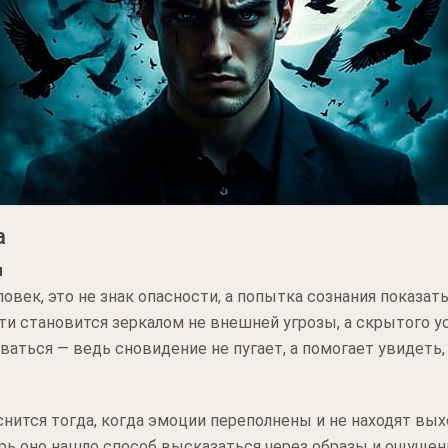
а
ы
овек, это не знак опасности, а попытка сознания показать
ти становится зеркалом не внешней угрозы, а скрытого у
аться — ведь сновидение не пугает, а помогает увидеть, 
снится тогда, когда эмоции переполнены и не находят вы
рь оно нашло способ высказаться через образы и ощущения