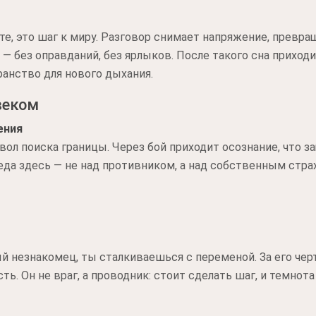
те, это шаг к миру. Разговор снимает напряжение, превра
 без оправданий, без ярлыков. После такого сна приходи
ранство для нового дыхания.
веком
ения
мвол поиска границы. Через бой приходит осознание, что 
да здесь — не над противником, а над собственным стра
ый незнакомец, ты сталкиваешься с переменой. За его че
ть. Он не враг, а проводник: стоит сделать шаг, и темнот