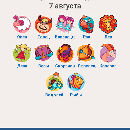
7 августа
Овен
Телец
Близнецы
Рак
Лев
Дева
Весы
Скорпион
Стрелец
Козерог
Водолей
Рыбы