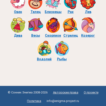
Овен
Телец
Близнецы
Рак
Лев
Дева
Весы
Скорпион
Стрелец
Козерог
Водолей
Рыбы
© Сонник Энигма 2008-2026
Авторские права
О проекте
Политика
info@enigma-project.ru