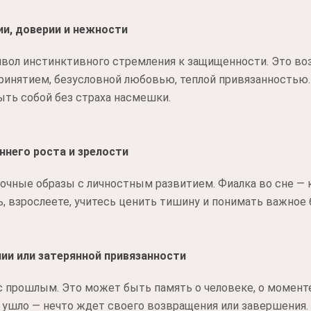
и, доверии и нежности
мвол инстинктивного стремления к защищенности. Это во
принятием, безусловной любовью, теплой привязанностью
ть собой без страха насмешки.
ннего роста и зрелости
чные образы с личностным развитием. Фиалка во сне — к
, взрослеете, учитесь ценить тишину и понимать важное 
ии или затерянной привязанности
с прошлым. Это может быть память о человеке, о моменте
е ушло — нечто ждет своего возвращения или завершения.