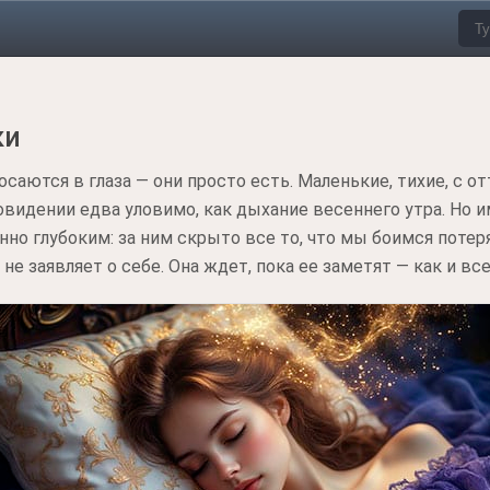
ки
осаются в глаза — они просто есть. Маленькие, тихие, с 
овидении едва уловимо, как дыхание весеннего утра. Но и
но глубоким: за ним скрыто все то, что мы боимся потеря
не заявляет о себе. Она ждет, пока ее заметят — как и в