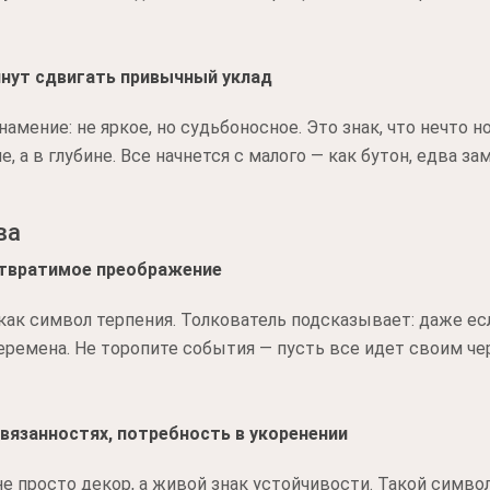
чнут сдвигать привычный уклад
амение: не яркое, но судьбоносное. Это знак, что нечто 
е, а в глубине. Все начнется с малого — как бутон, едва з
ва
еотвратимое преображение
ак символ терпения. Толкователь подсказывает: даже есл
перемена. Не торопите события — пусть все идет своим че
ивязанностях, потребность в укоренении
е просто декор, а живой знак устойчивости. Такой симв