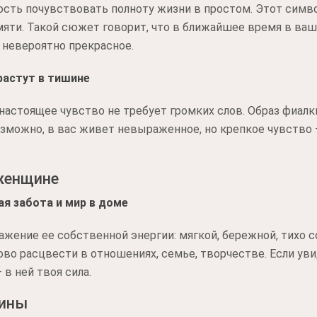
ть почувствовать полноту жизни в простом. Этот символ
памяти. Такой сюжет говорит, что в ближайшее время в в
о невероятно прекрасное.
растут в тишине
настоящее чувство не требует громких слов. Образ фиалки
озможно, в вас живет невыраженное, но крепкое чувство 
 женщине
я забота и мир в доме
жение ее собственной энергии: мягкой, бережной, тихо 
тово расцвести в отношениях, семье, творчестве. Если ув
 в ней твоя сила.
чины