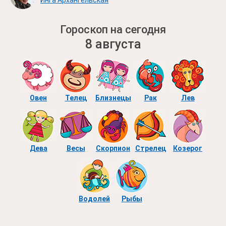
Инга Архангельская
Гороскоп на сегодня
8 августа
Овен
Телец
Близнецы
Рак
Лев
Дева
Весы
Скорпион
Стрелец
Козерог
Водолей
Рыбы