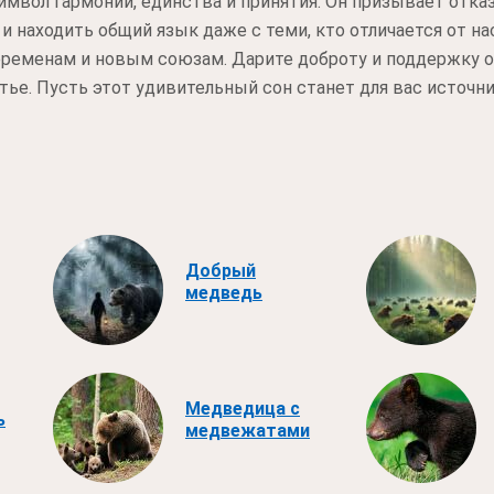
символ гармонии, единства и принятия. Он призывает отка
и находить общий язык даже с теми, кто отличается от н
еременам и новым союзам. Дарите доброту и поддержку 
тье. Пусть этот удивительный сон станет для вас источ
Добрый
медведь
Медведица с
ь
медвежатами