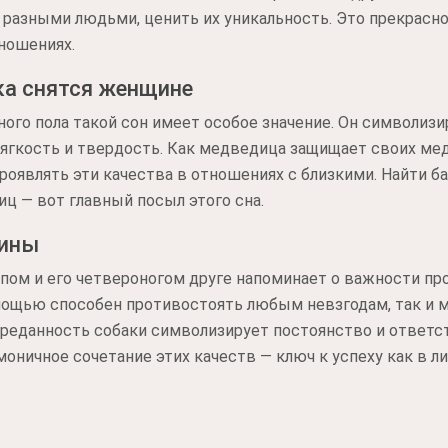
разными людьми, ценить их уникальность. Это прекрасн
тношениях.
ка снятся женщине
ого пола такой сон имеет особое значение. Он символизи
мягкость и твердость. Как медведица защищает своих мед
проявлять эти качества в отношениях с близкими. Найти б
ц — вот главный посыл этого сна.
чины
ом и его четвероногом друге напоминает о важности проя
мощью способен противостоять любым невзгодам, так и 
преданность собаки символизирует постоянство и ответс
рмоничное сочетание этих качеств — ключ к успеху как в ли