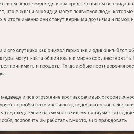
еобычном союзе медведя и пса предвестником неожиданны
ает, что в жизни сновидца могут появиться люди, которые
о в итоге именно они станут верными друзьями и помощн
м и его спутнике как символ гармонии и единения. Этот об
атуры могут найти общий язык и мирно сосуществовать. 
ься принимать и прощать. Тогда любые противоречия ра
ла.
 медведя и пса отражение противоречивых сторон личнос
ряет первобытные инстинкты, подсознательные желания
р-эго», следование нормам и правилам социума. Сон подс
 себя, позволить им работать вместе, а не враждовать.