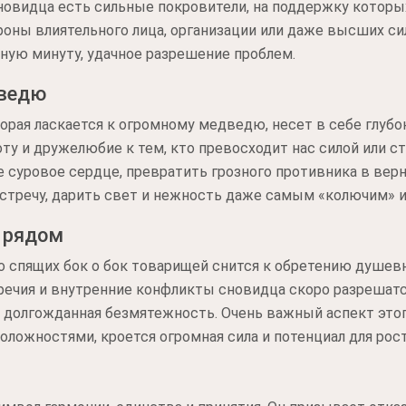
 сновидца есть сильные покровители, на поддержку котор
оны влиятельного лица, организации или даже высших сил
ную минуту, удачное разрешение проблем.
дведю
торая ласкается к огромному медведю, несет в себе глуб
ту и дружелюбие к тем, кто превосходит нас силой или с
 суровое сердце, превратить грозного противника в верно
встречу, дарить свет и нежность даже самым «колючим» 
 рядом
спящих бок о бок товарищей снится к обретению душевно
воречия и внутренние конфликты сновидца скоро разреша
я долгожданная безмятежность. Очень важный аспект этог
ожностями, кроется огромная сила и потенциал для рост