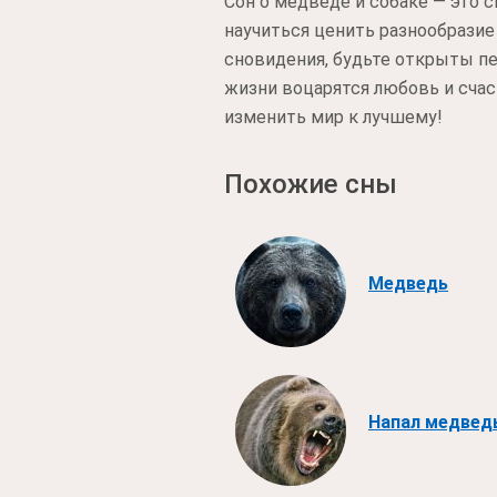
Сон о медведе и собаке — это 
научиться ценить разнообразие 
сновидения, будьте открыты п
жизни воцарятся любовь и счас
изменить мир к лучшему!
Похожие сны
Медведь
Напал медвед