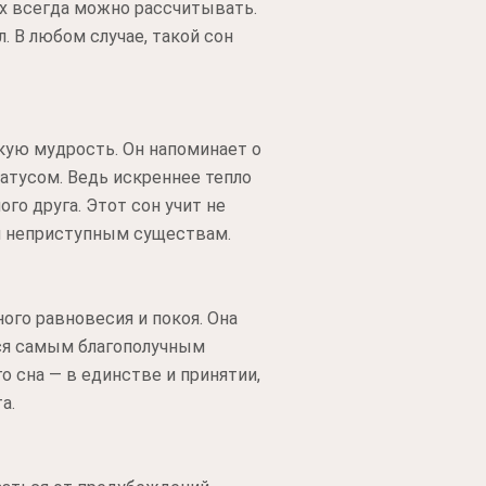
ых всегда можно рассчитывать.
. В любом случае, такой сон
окую мудрость. Он напоминает о
татусом. Ведь искреннее тепло
го друга. Этот сон учит не
и неприступным существам.
го равновесия и покоя. Она
тся самым благополучным
о сна — в единстве и принятии,
а.