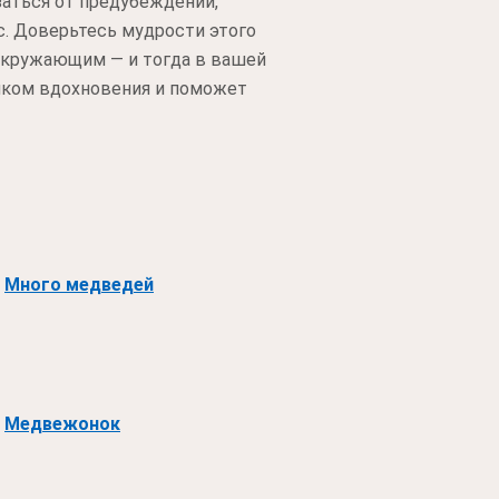
заться от предубеждений,
ас. Доверьтесь мудрости этого
окружающим — и тогда в вашей
ником вдохновения и поможет
Много медведей
Медвежонок