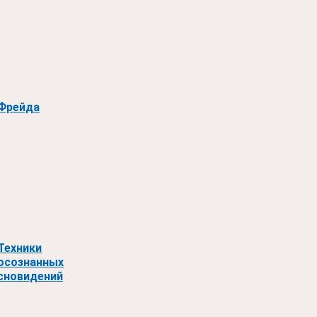
Фрейда
Техники
осознанных
сновидений