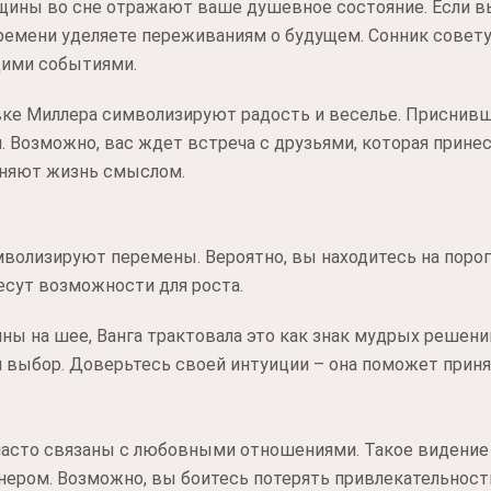
щины во сне отражают ваше душевное состояние. Если вы 
ремени уделяете переживаниям о будущем. Сонник совет
щими событиями.
вке Миллера символизируют радость и веселье. Приснив
 Возможно, вас ждет встреча с друзьями, которая прине
лняют жизнь смыслом.
мволизируют перемены. Вероятно, вы находитесь на поро
есут возможности для роста.
ны на шее, Ванга трактовала это как знак мудрых решени
 выбор. Доверьтесь своей интуиции – она поможет приня
асто связаны с любовными отношениями. Такое видение 
нером. Возможно, вы боитесь потерять привлекательность