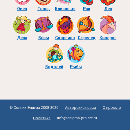
Овен
Телец
Близнецы
Рак
Лев
Дева
Весы
Скорпион
Стрелец
Козерог
Водолей
Рыбы
© Сонник Энигма 2008-2026
Авторские права
О проекте
Политика
info@enigma-project.ru