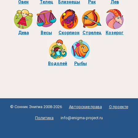
Овен
Телец
Близнецы
Рак
Лев
Дева
Весы
Скорпион
Стрелец
Козерог
Водолей
Рыбы
© Сонник Энигма 2008-2026
Авторские права
О проекте
Политика
info@enigma-project.ru