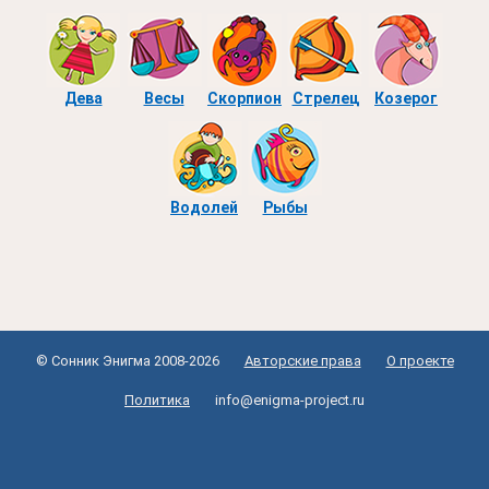
Дева
Весы
Скорпион
Стрелец
Козерог
Водолей
Рыбы
© Сонник Энигма 2008-2026
Авторские права
О проекте
Политика
info@enigma-project.ru