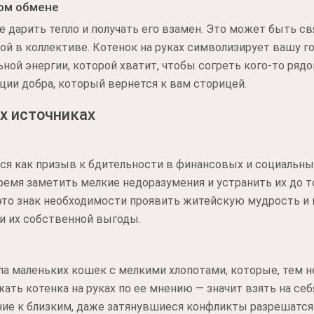
ом обмене
 дарить тепло и получать его взамен. Это может быть св
ой в коллективе. Котенок на руках символизирует вашу г
ой энергии, которой хватит, чтобы согреть кого-то рядом
ии добра, который вернется к вам сторицей.
х источниках
тся как призыв к бдительности в финансовых и социальны
ремя заметить мелкие недоразумения и устранить их до то
 это знак необходимости проявить житейскую мудрость и
и их собственной выгоды.
а маленьких кошек с мелкими хлопотами, которые, тем н
ать котенка на руках по ее мнению — значит взять на себ
ние к близким, даже затянувшиеся конфликты разрешатся 