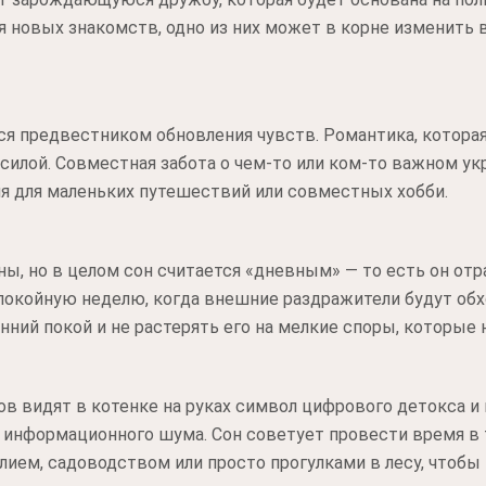
 новых знакомств, одно из них может в корне изменить
тся предвестником обновления чувств. Романтика, которая
 силой. Совместная забота о чем-то или ком-то важном ук
мя для маленьких путешествий или совместных хобби.
ны, но в целом сон считается «дневным» — то есть он от
покойную неделю, когда внешние раздражители будут обх
нний покой и не растерять его на мелкие споры, которые 
в видят в котенке на руках символ цифрового детокса и 
т информационного шума. Сон советует провести время в
лием, садоводством или просто прогулками в лесу, чтоб