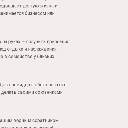
предвещает долгую жизнь и
 занимается бизнесом или
 на руках — получить признание
иод отдыха и наслаждения
е в семействе у близких
Для сновидца любого пола это
х, делать своими союзниками.
 вашим верным соратником.
лном доверии и взаимной