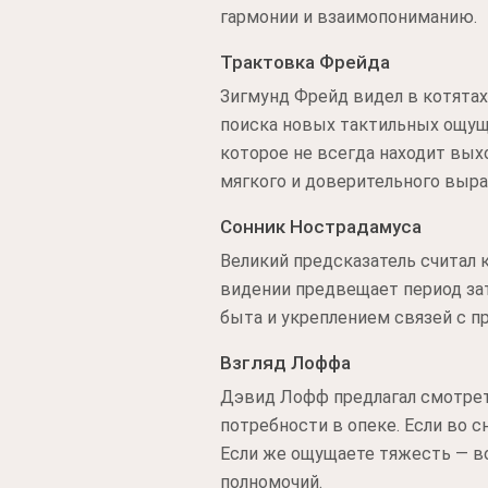
гармонии и взаимопониманию.
Трактовка Фрейда
Зигмунд Фрейд видел в котята
поиска новых тактильных ощуще
которое не всегда находит вых
мягкого и доверительного выр
Сонник Нострадамуса
Великий предсказатель считал 
видении предвещает период зат
быта и укреплением связей с п
Взгляд Лоффа
Дэвид Лофф предлагал смотреть
потребности в опеке. Если во с
Если же ощущаете тяжесть — во
полномочий.