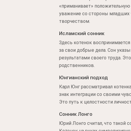
«приманивает» положительную э
уважение со стороны младших ч
творчеством.
Исламский сонник
Здесь котенок воспринимается 
за свои добрые дела. Сон указ
результатами своего труда. Эт
родственников.
Юнгианский подход
Карл Юнг рассматривал котенка
знак интеграции со своими чувс
Это путь к целостности личност
Сонник Лонго
Юрий Лонго считал, что такой 
Котенок на руках символизируе