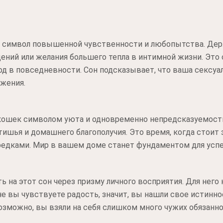
х символ повышенной чувственности и любопытства. Держ
ний или желания большего тепла в интимной жизни. Это 
од в повседневности. Сон подсказывает, что ваша сексуа
ажения.
кошек символом уюта и одновременно непредсказуемости.
ишья и домашнего благополучия. Это время, когда стоит
редками. Мир в вашем доме станет фундаментом для успе
 на этот сон через призму личного восприятия. Для него 
не вы чувствуете радость, значит, вы нашли свое истинное
зможно, вы взяли на себя слишком много чужих обязанно