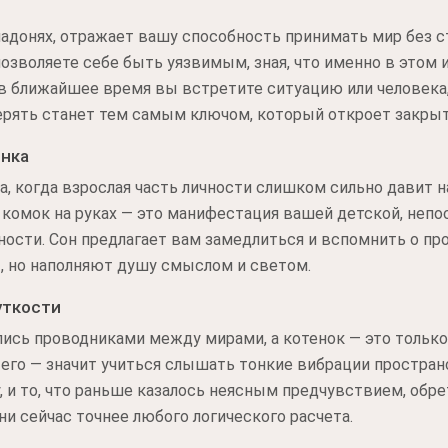
ладонях, отражает вашу способность принимать мир без с
озволяете себе быть уязвимым, зная, что именно в этом и
 в ближайшее время вы встретите ситуацию или человека
ерять станет тем самым ключом, который откроет закрыт
енка
а, когда взрослая часть личности слишком сильно давит н
омок на руках — это манифестация вашей детской, непос
нности. Сон предлагает вам замедлиться и вспомнить о пр
, но наполняют душу смыслом и светом.
уткости
лись проводниками между мирами, а котенок — это тольк
го — значит учиться слышать тонкие вибрации пространс
, и то, что раньше казалось неясным предчувствием, обр
ни сейчас точнее любого логического расчета.