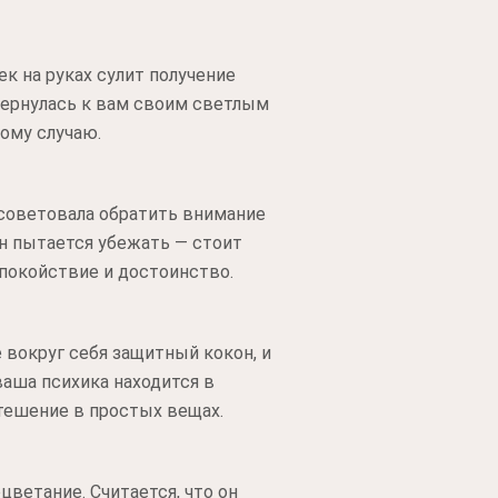
к на руках сулит получение
овернулась к вам своим светлым
вому случаю.
 советовала обратить внимание
он пытается убежать — стоит
покойствие и достоинство.
 вокруг себя защитный кокон, и
ваша психика находится в
тешение в простых вещах.
цветание. Считается, что он