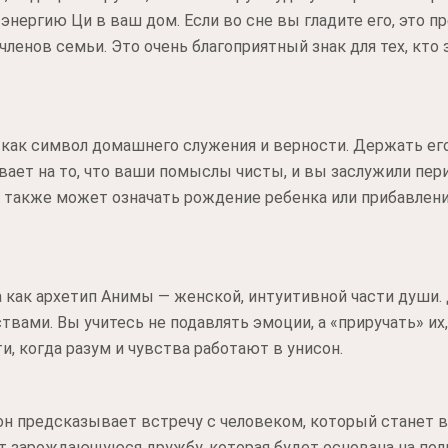
нергию Ци в ваш дом. Если во сне вы гладите его, это 
ленов семьи. Это очень благоприятный знак для тех, кто
как символ домашнего служения и верности. Держать его
ывает на то, что ваши помыслы чисты, и вы заслужили пер
о также может означать рождение ребенка или прибавлени
 как архетип Анимы — женской, интуитивной части души. 
твами. Вы учитесь не подавлять эмоции, а «приручать» и
и, когда разум и чувства работают в унисон.
сон предсказывает встречу с человеком, который станет
т зарождающуюся дружбу, которая будет основана на по