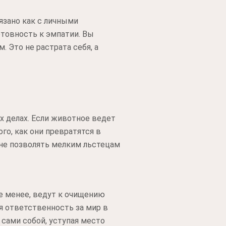
язано как с личными
отовность к эмпатии. Вы
. Это не растрата себя, а
х делах. Если животное ведет
го, как они превратятся в
 не позволять мелким льстецам
е менее, ведут к очищению
я ответственность за мир в
сами собой, уступая место