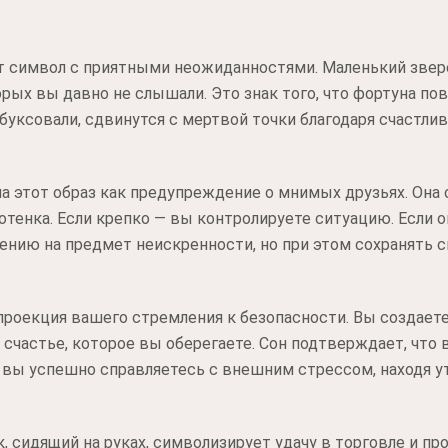
 символ с приятными неожиданностями. Маленький звере
орых вы давно не слышали. Это знак того, что фортуна п
 буксовали, сдвинутся с мертвой точки благодаря счастли
 этот образ как предупреждение о мнимых друзьях. Она
котенка. Если крепко — вы контролируете ситуацию. Если 
нию на предмет неискренности, но при этом сохранять с
 проекция вашего стремления к безопасности. Вы создаете
 счастье, которое вы оберегаете. Сон подтверждает, что 
 вы успешно справляетесь с внешним стрессом, находя у
 сидящий на руках, символизирует удачу в торговле и про