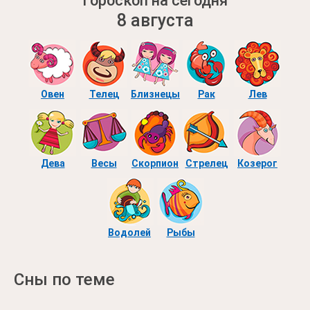
Гороскоп на сегодня
8 августа
Овен
Телец
Близнецы
Рак
Лев
Дева
Весы
Скорпион
Стрелец
Козерог
Водолей
Рыбы
Сны по теме