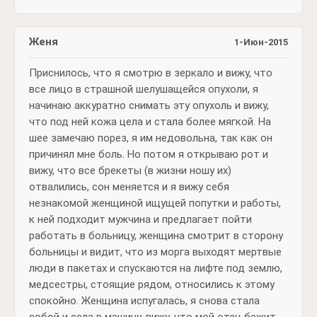
Женя
1-Июн-2015
Приснилось, что я смотрю в зеркало и вижу, что
все лицо в страшной шелушащейся опухоли, я
начинаю аккуратно снимать эту опухоль и вижу,
что под ней кожа цела и стала более мягкой. На
шее замечаю порез, я им недовольна, так как он
причинял мне боль. Но потом я открываю рот и
вижу, что все брекеты (в жизни ношу их)
отвалились, сон меняется и я вижу себя
незнакомой женщиной ищущей попутки и работы,
к ней подходит мужчина и предлагает пойти
работать в больницу, женщина смотрит в сторону
больницы и видит, что из морга выходят мертвые
люди в пакетах и спускаются на лифте под землю,
медсестры, стоящие рядом, относились к этому
спокойно. Женщина испугалась, я снова стала
собой и села в машину, вижу, что мой отец бежит