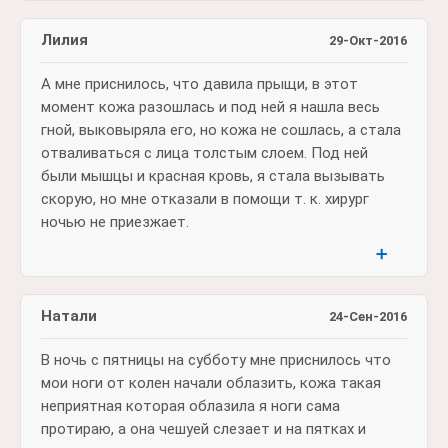
Лилия
29-Окт-2016
А мне приснилось, что давила прыщи, в этот
момент кожа разошлась и под ней я нашла весь
гной, выковыряла его, но кожа не сошлась, а стала
отваливаться с лица толстым слоем. Под ней
были мышцы и красная кровь, я стала вызывать
скорую, но мне отказали в помощи т. к. хирург
ночью не приезжает.
➕
Натали
24-Сен-2016
В ночь с пятницы на субботу мне приснилось что
мои ноги от колен начали облазить, кожа такая
неприятная которая облазила я ноги сама
протираю, а она чешуей слезает и на пятках и