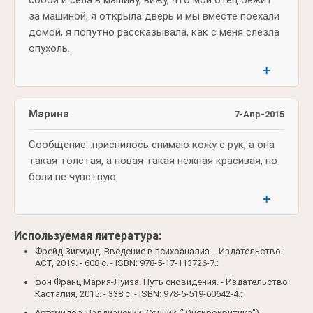
за машиной, я открыла дверь и мы вместе поехали
домой, я попутно рассказывала, как с меня слезла
опухоль.
➕
Марина
7-Апр-2015
Сообщение…приснилось снимаю кожу с рук, а она
такая толстая, а новая такая нежная красивая, но
боли не чувствую.
➕
Используемая литература:
Фрейд Зигмунд. Введение в психоанализ. - Издательство:
АСТ, 2019. - 608 c. - ISBN: 978-5-17-113726-7.:
фон Франц Мария-Луиза. Путь сновидения. - Издательство:
Касталия, 2015. - 338 c. - ISBN: 978-5-519-60642-4.:
Артемидор Далдианский. Сонник ("Онейрокритика"). -