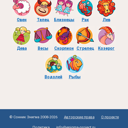
Овен
Телец
Близнецы
Рак
Лев
Дева
Весы
Скорпион
Стрелец
Козерог
Водолей
Рыбы
© Сонник Энигма 2008-2026
Авторские права
О проекте
Политика
info@enigma-project.ru