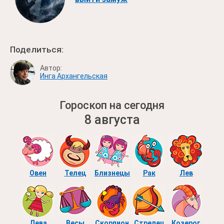
Поделиться:
Автор:
Инга Архангельская
Гороскоп на сегодня
8 августа
Овен
Телец
Близнецы
Рак
Лев
Дева
Весы
Скорпион
Стрелец
Козерог