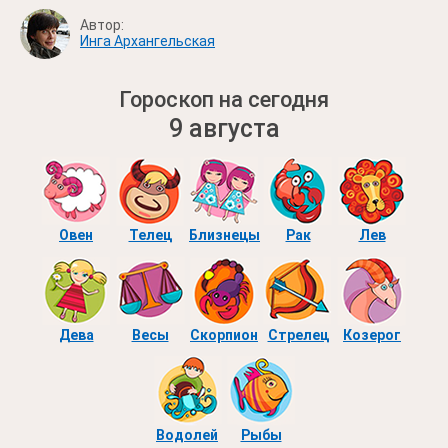
Автор:
Инга Архангельская
Гороскоп на сегодня
9 августа
Овен
Телец
Близнецы
Рак
Лев
Дева
Весы
Скорпион
Стрелец
Козерог
Водолей
Рыбы