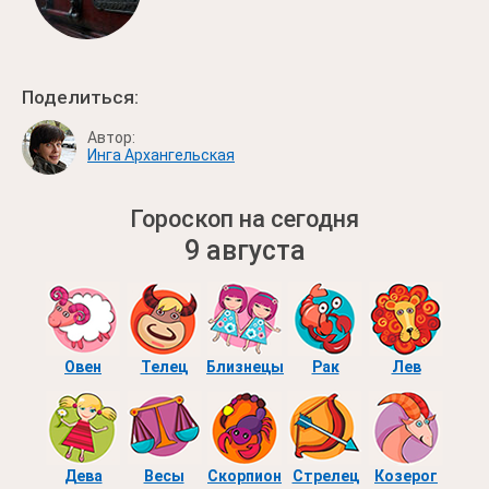
Поделиться:
Автор:
Инга Архангельская
Гороскоп на сегодня
9 августа
Овен
Телец
Близнецы
Рак
Лев
Дева
Весы
Скорпион
Стрелец
Козерог