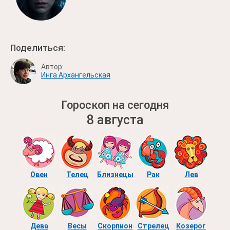
Поделиться:
Автор:
Инга Архангельская
Гороскоп на сегодня
8 августа
Овен
Телец
Близнецы
Рак
Лев
Дева
Весы
Скорпион
Стрелец
Козерог