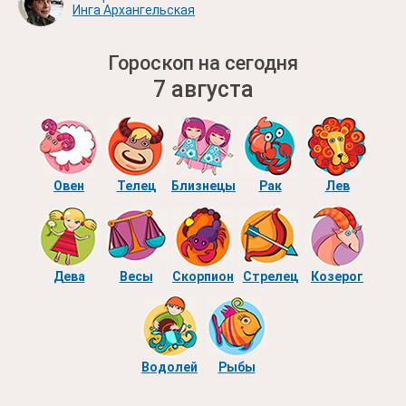
Инга Архангельская
Гороскоп на сегодня
7 августа
Овен
Телец
Близнецы
Рак
Лев
Дева
Весы
Скорпион
Стрелец
Козерог
Водолей
Рыбы