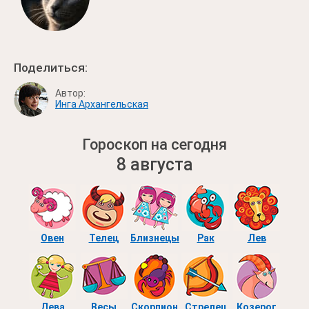
Поделиться:
Автор:
Инга Архангельская
Гороскоп на сегодня
8 августа
Овен
Телец
Близнецы
Рак
Лев
Дева
Весы
Скорпион
Стрелец
Козерог