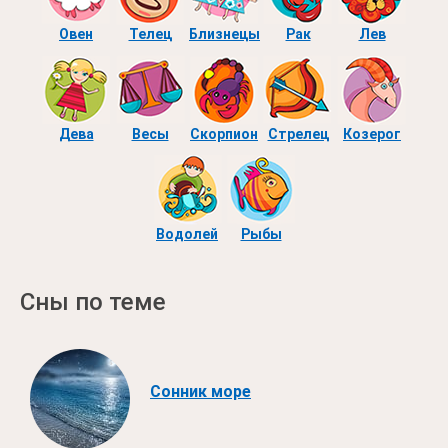
Овен
Телец
Близнецы
Рак
Лев
Дева
Весы
Скорпион
Стрелец
Козерог
Водолей
Рыбы
Сны по теме
Сонник море