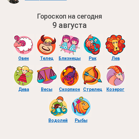
Гороскоп на сегодня
9 августа
Овен
Телец
Близнецы
Рак
Лев
Дева
Весы
Скорпион
Стрелец
Козерог
Водолей
Рыбы