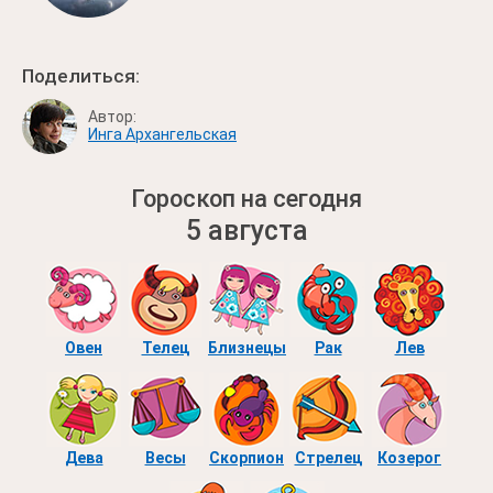
Поделиться:
Автор:
Инга Архангельская
Гороскоп на сегодня
5 августа
Овен
Телец
Близнецы
Рак
Лев
Дева
Весы
Скорпион
Стрелец
Козерог